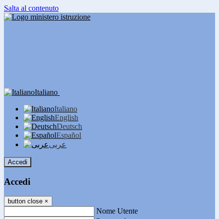
Salta al contenuto
Italiano
Italiano
English
Deutsch
Español
عربى
Accedi
Accedi
button close
×
Nome Utente