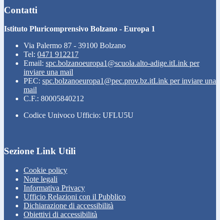
Contatti
Istituto Pluricomprensivo Bolzano - Europa 1
Via Palermo 87 - 39100 Bolzano
Tel:
0471 912217
Email:
spc.bolzanoeuropa1@scuola.alto-adige.it
Link per
inviare una mail
PEC:
spc.bolzanoeuropa1@pec.prov.bz.it
Link per inviare una
mail
C.F.: 80005840212
Codice Univoco Ufficio: UFLU5U
Sezione Link Utili
Cookie policy
Note legali
Informativa Privacy
Ufficio Relazioni con il Pubblico
Dichiarazione di accessibilità
Obiettivi di accessibilità