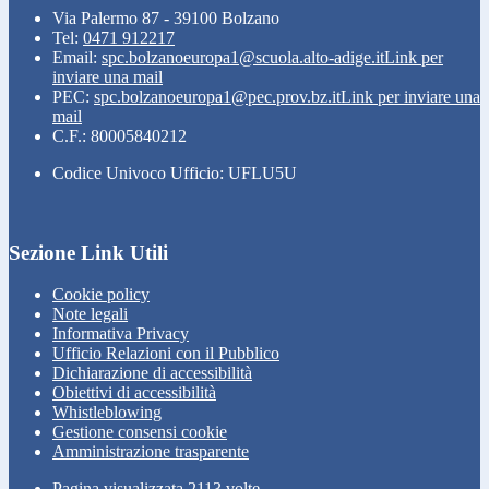
Via Palermo 87 - 39100 Bolzano
Tel:
0471 912217
Email:
spc.bolzanoeuropa1@scuola.alto-adige.it
Link per
inviare una mail
PEC:
spc.bolzanoeuropa1@pec.prov.bz.it
Link per inviare una
mail
C.F.: 80005840212
Codice Univoco Ufficio: UFLU5U
Sezione Link Utili
Cookie policy
Note legali
Informativa Privacy
Ufficio Relazioni con il Pubblico
Dichiarazione di accessibilità
Obiettivi di accessibilità
Whistleblowing
Gestione consensi cookie
Amministrazione trasparente
Pagina visualizzata
2113
volte