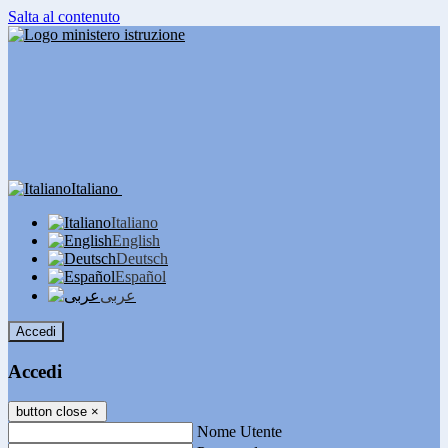
Salta al contenuto
Italiano
Italiano
English
Deutsch
Español
عربى
Accedi
Accedi
button close
×
Nome Utente