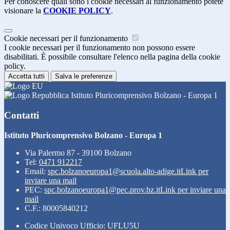
Per conoscere quali sono i cookie necessari al funzionamento potete
visionare la
COOKIE POLICY
.
Cookie necessari per il funzionamento
I cookie necessari per il funzionamento non possono essere
disabilitati. È possibile consultare l'elenco nella pagina della cookie
policy.
Accetta tutti
Salva le preferenze
Istituto Pluricomprensivo Bolzano - Europa 1
Contatti
Istituto Pluricomprensivo Bolzano - Europa 1
Via Palermo 87 - 39100 Bolzano
Tel:
0471 912217
Email:
spc.bolzanoeuropa1@scuola.alto-adige.it
Link per
inviare una mail
PEC:
spc.bolzanoeuropa1@pec.prov.bz.it
Link per inviare una
mail
C.F.: 80005840212
Codice Univoco Ufficio: UFLU5U