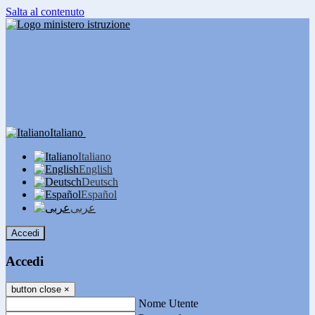
Salta al contenuto
Italiano
Italiano
English
Deutsch
Español
عربى
Accedi
Accedi
button close
×
Nome Utente