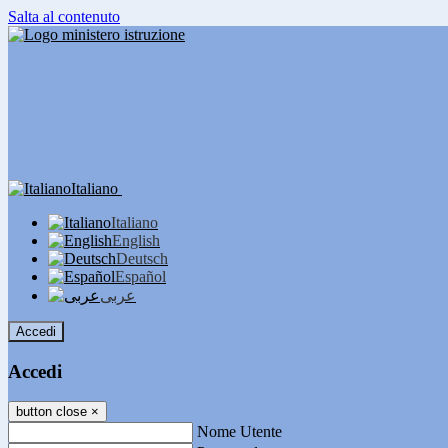
Salta al contenuto
Italiano
Italiano
English
Deutsch
Español
عربى
Accedi
Accedi
button close
×
Nome Utente