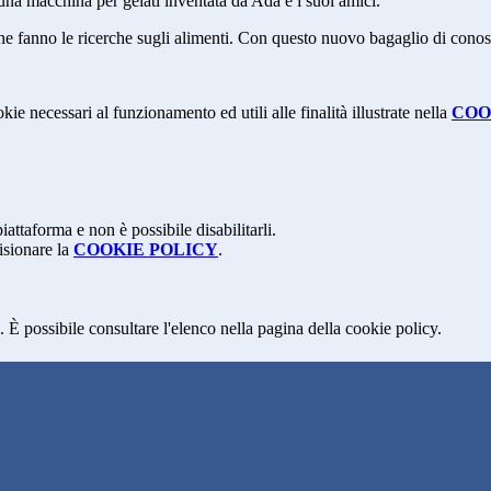
 una macchina per gelati inventata da Ada e i suoi amici.
 fanno le ricerche sugli alimenti. Con questo nuovo bagaglio di conoscen
kie necessari al funzionamento ed utili alle finalità illustrate nella
COO
attaforma e non è possibile disabilitarli.
isionare la
COOKIE POLICY
.
 È possibile consultare l'elenco nella pagina della cookie policy.