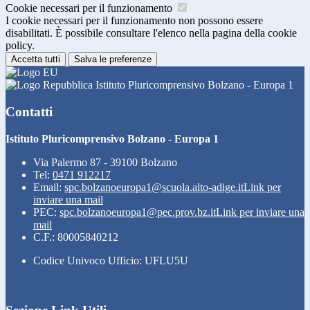
Cookie necessari per il funzionamento
I cookie necessari per il funzionamento non possono essere
disabilitati. È possibile consultare l'elenco nella pagina della cookie
policy.
Accetta tutti
Salva le preferenze
Istituto Pluricomprensivo Bolzano - Europa 1
Contatti
Istituto Pluricomprensivo Bolzano - Europa 1
Via Palermo 87 - 39100 Bolzano
Tel:
0471 912217
Email:
spc.bolzanoeuropa1@scuola.alto-adige.it
Link per
inviare una mail
PEC:
spc.bolzanoeuropa1@pec.prov.bz.it
Link per inviare una
mail
C.F.: 80005840212
Codice Univoco Ufficio: UFLU5U