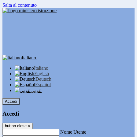
Salta al contenuto
Italiano
Italiano
English
Deutsch
Español
عربى
Accedi
Accedi
button close
×
Nome Utente