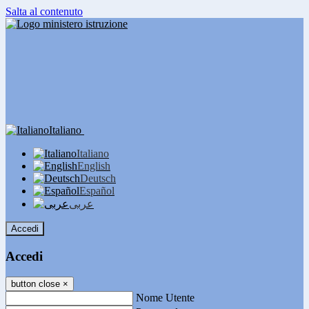
Salta al contenuto
Italiano
Italiano
English
Deutsch
Español
عربى
Accedi
Accedi
button close
×
Nome Utente