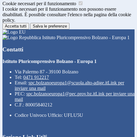
Cookie necessari per il funzionamento
I cookie necessari per il funzionamento non possono essere
disabilitati. È possibile consultare l'elenco nella pagina della cookie
policy.
Accetta tutti
Salva le preferenze
Istituto Pluricomprensivo Bolzano - Europa 1
Contatti
Istituto Pluricomprensivo Bolzano - Europa 1
Via Palermo 87 - 39100 Bolzano
Tel:
0471 912217
Email:
spc.bolzanoeuropa1@scuola.alto-adige.it
Link per
inviare una mail
PEC:
spc.bolzanoeuropa1@pec.prov.bz.it
Link per inviare una
mail
C.F.: 80005840212
Codice Univoco Ufficio: UFLU5U