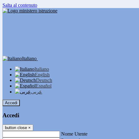
Salta al contenuto
Italiano
Italiano
English
Deutsch
Español
عربى
Accedi
Accedi
button close
×
Nome Utente