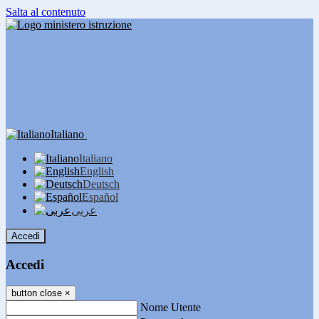
Salta al contenuto
Italiano
Italiano
English
Deutsch
Español
عربى
Accedi
Accedi
button close
×
Nome Utente