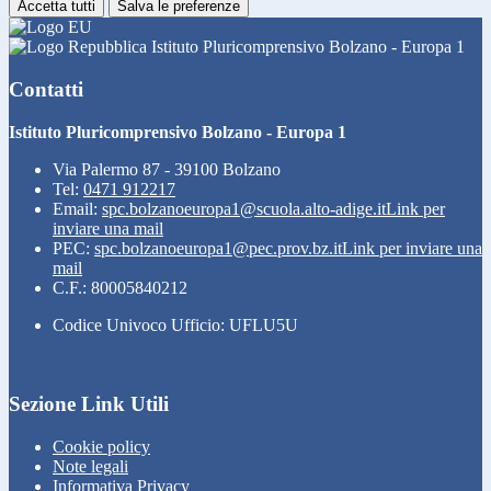
Accetta tutti
Salva le preferenze
Istituto Pluricomprensivo Bolzano - Europa 1
Contatti
Istituto Pluricomprensivo Bolzano - Europa 1
Via Palermo 87 - 39100 Bolzano
Tel:
0471 912217
Email:
spc.bolzanoeuropa1@scuola.alto-adige.it
Link per
inviare una mail
PEC:
spc.bolzanoeuropa1@pec.prov.bz.it
Link per inviare una
mail
C.F.: 80005840212
Codice Univoco Ufficio: UFLU5U
Sezione Link Utili
Cookie policy
Note legali
Informativa Privacy