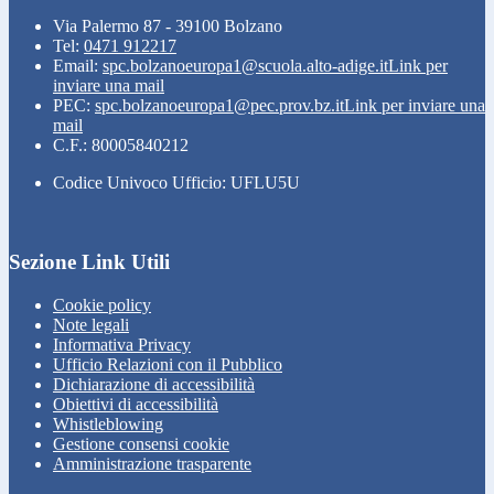
Via Palermo 87 - 39100 Bolzano
Tel:
0471 912217
Email:
spc.bolzanoeuropa1@scuola.alto-adige.it
Link per
inviare una mail
PEC:
spc.bolzanoeuropa1@pec.prov.bz.it
Link per inviare una
mail
C.F.: 80005840212
Codice Univoco Ufficio: UFLU5U
Sezione Link Utili
Cookie policy
Note legali
Informativa Privacy
Ufficio Relazioni con il Pubblico
Dichiarazione di accessibilità
Obiettivi di accessibilità
Whistleblowing
Gestione consensi cookie
Amministrazione trasparente