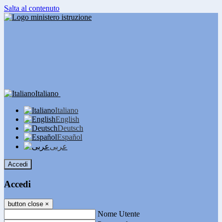
Salta al contenuto
Italiano
Italiano
English
Deutsch
Español
عربى
Accedi
Accedi
button close
×
Nome Utente