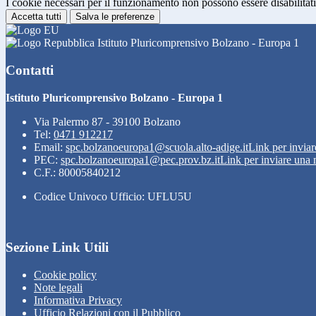
I cookie necessari per il funzionamento non possono essere disabilitati.
Accetta tutti
Salva le preferenze
Istituto Pluricomprensivo Bolzano - Europa 1
Contatti
Istituto Pluricomprensivo Bolzano - Europa 1
Via Palermo 87 - 39100 Bolzano
Tel:
0471 912217
Email:
spc.bolzanoeuropa1@scuola.alto-adige.it
Link per inviar
PEC:
spc.bolzanoeuropa1@pec.prov.bz.it
Link per inviare una 
C.F.: 80005840212
Codice Univoco Ufficio: UFLU5U
Sezione Link Utili
Cookie policy
Note legali
Informativa Privacy
Ufficio Relazioni con il Pubblico