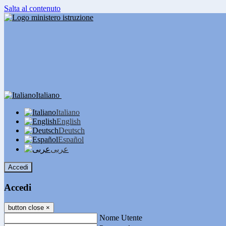
Salta al contenuto
Italiano
Italiano
English
Deutsch
Español
عربى
Accedi
Accedi
button close
×
Nome Utente