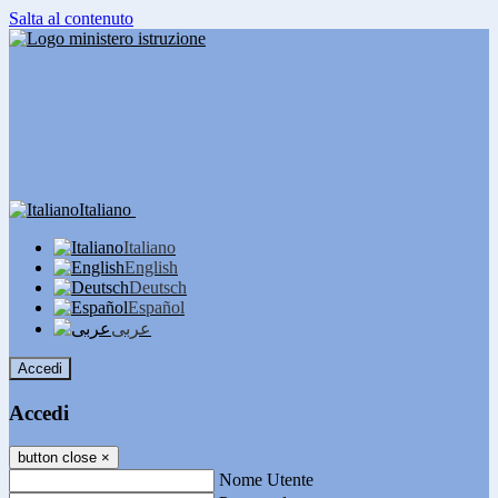
Salta al contenuto
Italiano
Italiano
English
Deutsch
Español
عربى
Accedi
Accedi
button close
×
Nome Utente