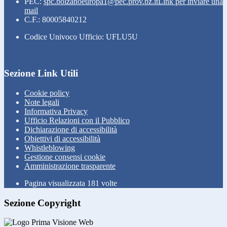
PEC:
spc.bolzanoeuropa1@pec.prov.bz.it
Link per inviare una
mail
C.F.: 80005840212
Codice Univoco Ufficio: UFLU5U
Sezione Link Utili
Cookie policy
Note legali
Informativa Privacy
Ufficio Relazioni con il Pubblico
Dichiarazione di accessibilità
Obiettivi di accessibilità
Whistleblowing
Gestione consensi cookie
Amministrazione trasparente
Pagina visualizzata
181
volte
Sezione Copyright