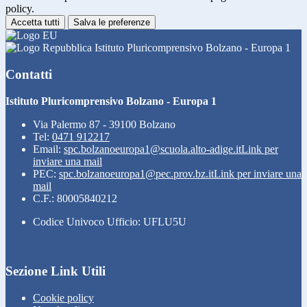
policy.
Accetta tutti
Salva le preferenze
Istituto Pluricomprensivo Bolzano - Europa 1
Contatti
Istituto Pluricomprensivo Bolzano - Europa 1
Via Palermo 87 - 39100 Bolzano
Tel:
0471 912217
Email:
spc.bolzanoeuropa1@scuola.alto-adige.it
Link per
inviare una mail
PEC:
spc.bolzanoeuropa1@pec.prov.bz.it
Link per inviare una
mail
C.F.: 80005840212
Codice Univoco Ufficio: UFLU5U
Sezione Link Utili
Cookie policy