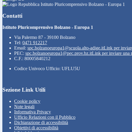
Istituto Pluricomprensivo Bolzano - Europa 1
Contatti
Istituto Pluricomprensivo Bolzano - Europa 1
Via Palermo 87 - 39100 Bolzano
Tel:
0471 912217
Email:
spc.bolzanoeuropa1@scuola.alto-adige.it
Link per inviar
PEC:
spc.bolzanoeuropa1@pec.prov.bz.it
Link per inviare una 
C.F.: 80005840212
Codice Univoco Ufficio: UFLU5U
Sezione Link Utili
Cookie policy
Note legali
Informativa Privacy
Ufficio Relazioni con il Pubblico
Dichiarazione di accessibilità
Obiettivi di accessibilità