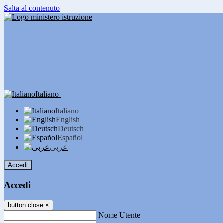
Salta al contenuto
Italiano
Italiano
English
Deutsch
Español
عربى
Accedi
Accedi
button close
×
Nome Utente