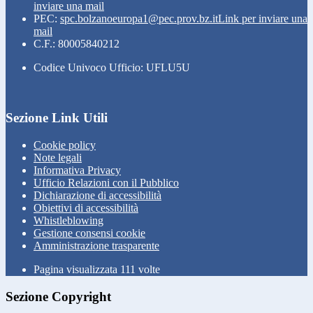
inviare una mail
PEC:
spc.bolzanoeuropa1@pec.prov.bz.it
Link per inviare una
mail
C.F.: 80005840212
Codice Univoco Ufficio: UFLU5U
Sezione Link Utili
Cookie policy
Note legali
Informativa Privacy
Ufficio Relazioni con il Pubblico
Dichiarazione di accessibilità
Obiettivi di accessibilità
Whistleblowing
Gestione consensi cookie
Amministrazione trasparente
Pagina visualizzata
111
volte
Sezione Copyright