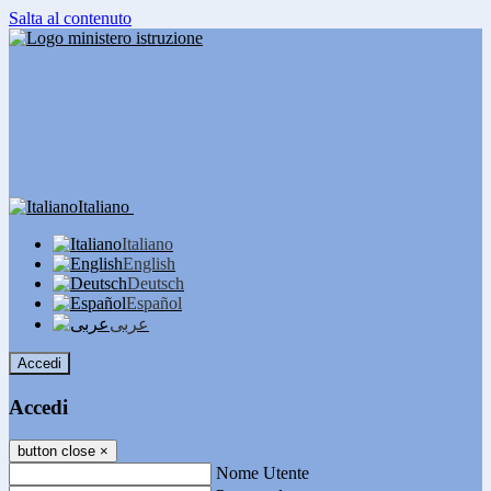
Salta al contenuto
Italiano
Italiano
English
Deutsch
Español
عربى
Accedi
Accedi
button close
×
Nome Utente