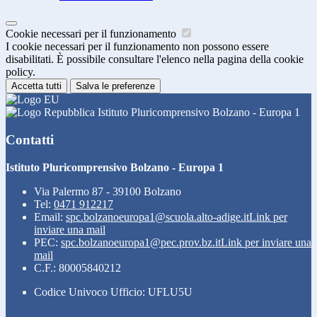
Cookie necessari per il funzionamento
I cookie necessari per il funzionamento non possono essere
disabilitati. È possibile consultare l'elenco nella pagina della cookie
policy.
Accetta tutti
Salva le preferenze
Istituto Pluricomprensivo Bolzano - Europa 1
Contatti
Istituto Pluricomprensivo Bolzano - Europa 1
Via Palermo 87 - 39100 Bolzano
Tel:
0471 912217
Email:
spc.bolzanoeuropa1@scuola.alto-adige.it
Link per
inviare una mail
PEC:
spc.bolzanoeuropa1@pec.prov.bz.it
Link per inviare una
mail
C.F.: 80005840212
Codice Univoco Ufficio: UFLU5U