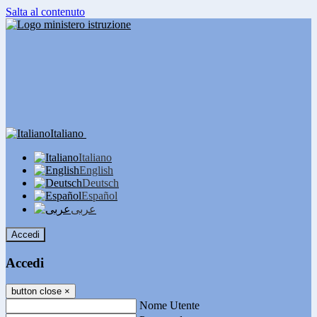
Salta al contenuto
Italiano
Italiano
English
Deutsch
Español
عربى
Accedi
Accedi
button close
×
Nome Utente