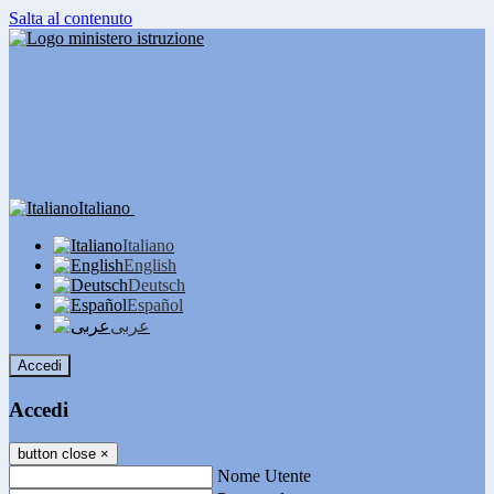
Salta al contenuto
Italiano
Italiano
English
Deutsch
Español
عربى
Accedi
Accedi
button close
×
Nome Utente