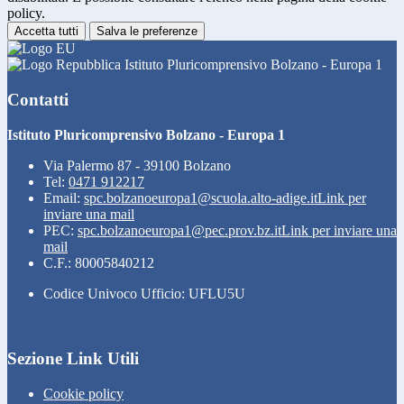
policy.
Accetta tutti
Salva le preferenze
Istituto Pluricomprensivo Bolzano - Europa 1
Contatti
Istituto Pluricomprensivo Bolzano - Europa 1
Via Palermo 87 - 39100 Bolzano
Tel:
0471 912217
Email:
spc.bolzanoeuropa1@scuola.alto-adige.it
Link per
inviare una mail
PEC:
spc.bolzanoeuropa1@pec.prov.bz.it
Link per inviare una
mail
C.F.: 80005840212
Codice Univoco Ufficio: UFLU5U
Sezione Link Utili
Cookie policy