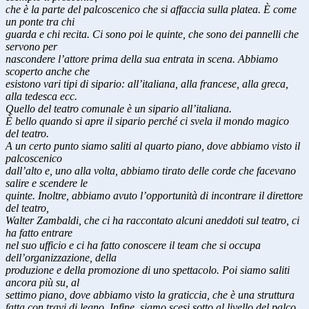
che è la parte del palcoscenico che si affaccia sulla platea. È come
un ponte tra chi
guarda e chi recita. Ci sono poi le quinte, che sono dei pannelli che
servono per
nascondere l’attore prima della sua entrata in scena. Abbiamo
scoperto anche che
esistono vari tipi di sipario: all’italiana, alla francese, alla greca,
alla tedesca ecc.
Quello del teatro comunale è un sipario all’italiana.
È bello quando si apre il sipario perché ci svela il mondo magico
del teatro.
A un certo punto siamo saliti al quarto piano, dove abbiamo visto il
palcoscenico
dall’alto e, uno alla volta, abbiamo tirato delle corde che facevano
salire e scendere le
quinte. Inoltre, abbiamo avuto l’opportunità di incontrare il direttore
del teatro,
Walter Zambaldi, che ci ha raccontato alcuni aneddoti sul teatro, ci
ha fatto entrare
nel suo ufficio e ci ha fatto conoscere il team che si occupa
dell’organizzazione, della
produzione e della promozione di uno spettacolo. Poi siamo saliti
ancora più su, al
settimo piano, dove abbiamo visto la graticcia, che è una struttura
fatta con travi di legno. Infine, siamo scesi sotto al livello del palco