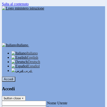
Salta al contenuto
Italiano
Italiano
English
Deutsch
Español
عربى
Accedi
Accedi
button close
×
Nome Utente