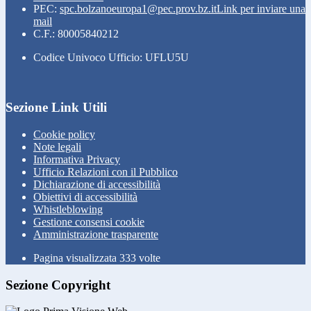
PEC:
spc.bolzanoeuropa1@pec.prov.bz.it
Link per inviare una
mail
C.F.: 80005840212
Codice Univoco Ufficio: UFLU5U
Sezione Link Utili
Cookie policy
Note legali
Informativa Privacy
Ufficio Relazioni con il Pubblico
Dichiarazione di accessibilità
Obiettivi di accessibilità
Whistleblowing
Gestione consensi cookie
Amministrazione trasparente
Pagina visualizzata
333
volte
Sezione Copyright