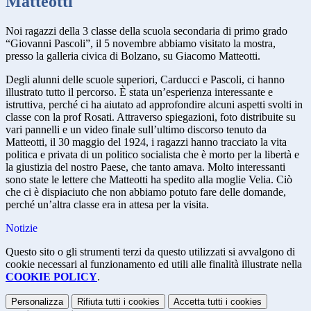
Matteotti
Noi ragazzi della 3 classe della scuola secondaria di primo grado
“Giovanni Pascoli”, il 5 novembre abbiamo visitato la mostra,
presso la galleria civica di Bolzano, su Giacomo Matteotti.
Degli alunni delle scuole superiori, Carducci e Pascoli, ci hanno
illustrato tutto il percorso. È stata un’esperienza interessante e
istruttiva, perché ci ha aiutato ad approfondire alcuni aspetti svolti in
classe con la prof Rosati. Attraverso spiegazioni, foto distribuite su
vari pannelli e un video finale sull’ultimo discorso tenuto da
Matteotti,
il 30 maggio
del 1924, i ragazzi hanno tracciato la vita
politica e privata di un politico socialista che è morto per la libertà e
la giustizia del nostro Paese, che tanto amava. Molto interessanti
sono state le lettere che Matteotti ha spedito alla moglie Velia. Ciò
che ci è dispiaciuto che non abbiamo potuto fare delle domande,
perché un’altra classe era in attesa per la visita.
Notizie
Questo sito o gli strumenti terzi da questo utilizzati si avvalgono di
cookie necessari al funzionamento ed utili alle finalità illustrate nella
COOKIE POLICY
.
Personalizza
Rifiuta tutti
i cookies
Accetta tutti
i cookies