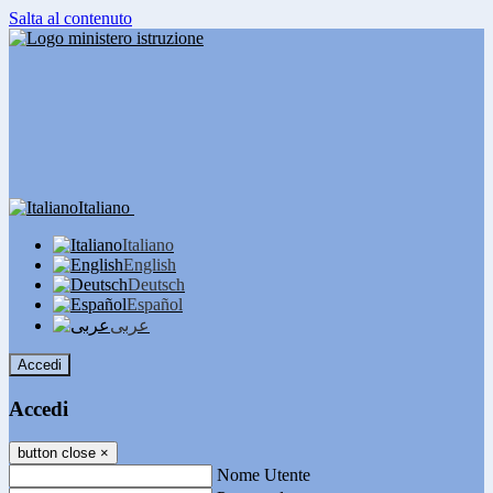
Salta al contenuto
Italiano
Italiano
English
Deutsch
Español
عربى
Accedi
Accedi
button close
×
Nome Utente