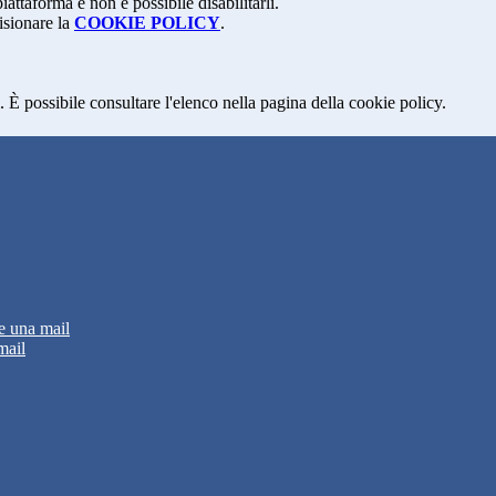
attaforma e non è possibile disabilitarli.
isionare la
COOKIE POLICY
.
 È possibile consultare l'elenco nella pagina della cookie policy.
e una mail
mail