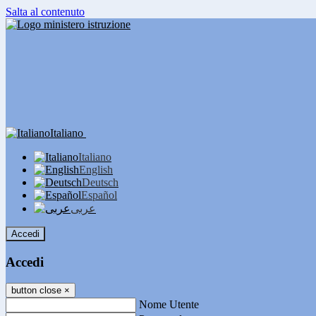
Salta al contenuto
Italiano
Italiano
English
Deutsch
Español
عربى
Accedi
Accedi
button close
×
Nome Utente