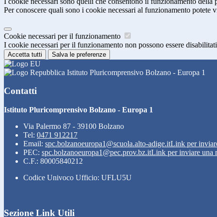
I cookie necessari sono quelli che consentono il funzionamento della pi
Per conoscere quali sono i cookie necessari al funzionamento potete v
Cookie necessari per il funzionamento
I cookie necessari per il funzionamento non possono essere disabilitati.
Accetta tutti
Salva le preferenze
Istituto Pluricomprensivo Bolzano - Europa 1
Contatti
Istituto Pluricomprensivo Bolzano - Europa 1
Via Palermo 87 - 39100 Bolzano
Tel:
0471 912217
Email:
spc.bolzanoeuropa1@scuola.alto-adige.it
Link per inviar
PEC:
spc.bolzanoeuropa1@pec.prov.bz.it
Link per inviare una 
C.F.: 80005840212
Codice Univoco Ufficio: UFLU5U
Sezione Link Utili