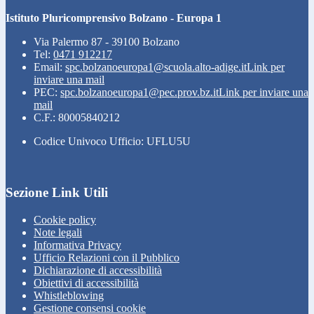
Istituto Pluricomprensivo Bolzano - Europa 1
Via Palermo 87 - 39100 Bolzano
Tel:
0471 912217
Email:
spc.bolzanoeuropa1@scuola.alto-adige.it
Link per
inviare una mail
PEC:
spc.bolzanoeuropa1@pec.prov.bz.it
Link per inviare una
mail
C.F.: 80005840212
Codice Univoco Ufficio: UFLU5U
Sezione Link Utili
Cookie policy
Note legali
Informativa Privacy
Ufficio Relazioni con il Pubblico
Dichiarazione di accessibilità
Obiettivi di accessibilità
Whistleblowing
Gestione consensi cookie