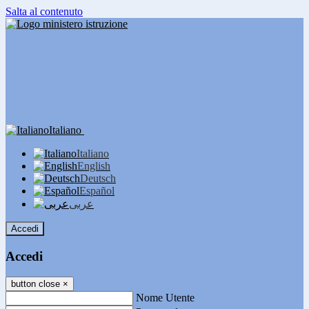
Salta al contenuto
Italiano
Italiano
English
Deutsch
Español
عربى
Accedi
Accedi
button close
×
Nome Utente