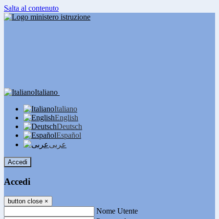
Salta al contenuto
Italiano
Italiano
English
Deutsch
Español
عربى
Accedi
Accedi
button close
×
Nome Utente