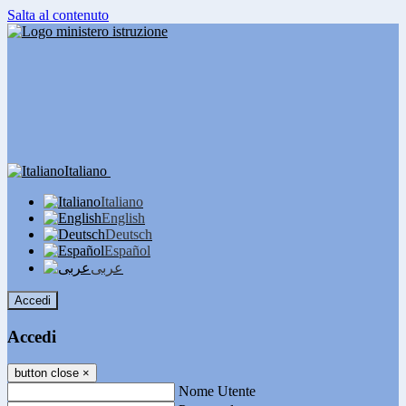
Salta al contenuto
Italiano
Italiano
English
Deutsch
Español
عربى
Accedi
Accedi
button close
×
Nome Utente