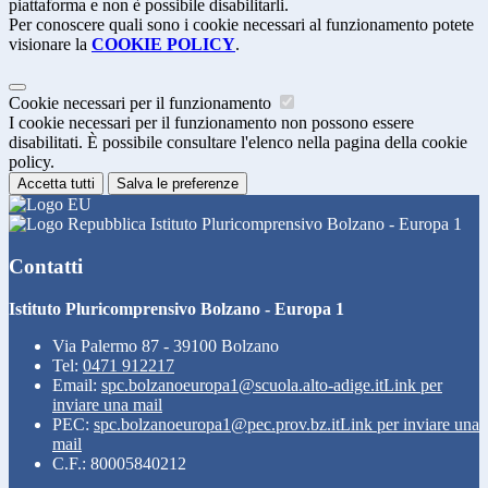
piattaforma e non è possibile disabilitarli.
Per conoscere quali sono i cookie necessari al funzionamento potete
visionare la
COOKIE POLICY
.
Cookie necessari per il funzionamento
I cookie necessari per il funzionamento non possono essere
disabilitati. È possibile consultare l'elenco nella pagina della cookie
policy.
Accetta tutti
Salva le preferenze
Istituto Pluricomprensivo Bolzano - Europa 1
Contatti
Istituto Pluricomprensivo Bolzano - Europa 1
Via Palermo 87 - 39100 Bolzano
Tel:
0471 912217
Email:
spc.bolzanoeuropa1@scuola.alto-adige.it
Link per
inviare una mail
PEC:
spc.bolzanoeuropa1@pec.prov.bz.it
Link per inviare una
mail
C.F.: 80005840212