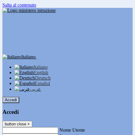
Salta al contenuto
Italiano
Italiano
English
Deutsch
Español
عربى
Accedi
Accedi
button close
×
Nome Utente