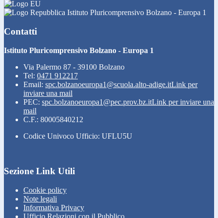
Istituto Pluricomprensivo Bolzano - Europa 1
Contatti
Istituto Pluricomprensivo Bolzano - Europa 1
Via Palermo 87 - 39100 Bolzano
Tel:
0471 912217
Email:
spc.bolzanoeuropa1@scuola.alto-adige.it
Link per
inviare una mail
PEC:
spc.bolzanoeuropa1@pec.prov.bz.it
Link per inviare una
mail
C.F.: 80005840212
Codice Univoco Ufficio: UFLU5U
Sezione Link Utili
Cookie policy
Note legali
Informativa Privacy
Ufficio Relazioni con il Pubblico