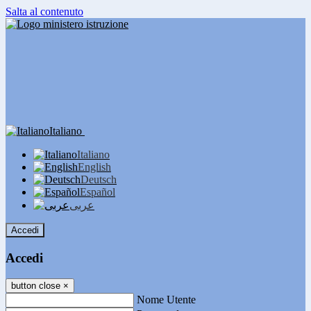
Salta al contenuto
Italiano
Italiano
English
Deutsch
Español
عربى
Accedi
Accedi
button close
×
Nome Utente