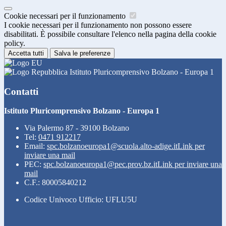
Cookie necessari per il funzionamento
I cookie necessari per il funzionamento non possono essere
disabilitati. È possibile consultare l'elenco nella pagina della cookie
policy.
Accetta tutti
Salva le preferenze
Istituto Pluricomprensivo Bolzano - Europa 1
Contatti
Istituto Pluricomprensivo Bolzano - Europa 1
Via Palermo 87 - 39100 Bolzano
Tel:
0471 912217
Email:
spc.bolzanoeuropa1@scuola.alto-adige.it
Link per
inviare una mail
PEC:
spc.bolzanoeuropa1@pec.prov.bz.it
Link per inviare una
mail
C.F.: 80005840212
Codice Univoco Ufficio: UFLU5U