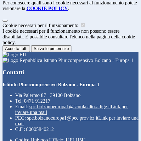
Per conoscere quali sono i cookie necessari al funzionamento potete
visionare la
COOKIE POLICY
.
Cookie necessari per il funzionamento
I cookie necessari per il funzionamento non possono essere
disabilitati. È possibile consultare l'elenco nella pagina della cookie
policy.
Accetta tutti
Salva le preferenze
Istituto Pluricomprensivo Bolzano - Europa 1
Contatti
Istituto Pluricomprensivo Bolzano - Europa 1
Via Palermo 87 - 39100 Bolzano
Tel:
0471 912217
Email:
spc.bolzanoeuropa1@scuola.alto-adige.it
Link per
inviare una mail
PEC:
spc.bolzanoeuropa1@pec.prov.bz.it
Link per inviare una
mail
C.F.: 80005840212
Codice Univoco Ufficio: UFLU5U