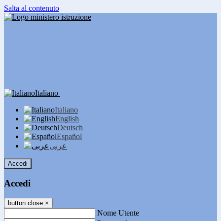
Salta al contenuto
Italiano
Italiano
English
Deutsch
Español
عربى
Accedi
Accedi
button close
×
Nome Utente