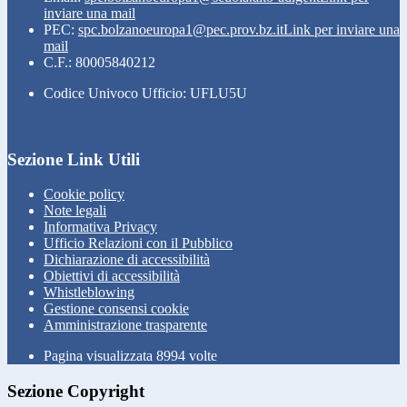
inviare una mail
PEC:
spc.bolzanoeuropa1@pec.prov.bz.it
Link per inviare una
mail
C.F.: 80005840212
Codice Univoco Ufficio: UFLU5U
Sezione Link Utili
Cookie policy
Note legali
Informativa Privacy
Ufficio Relazioni con il Pubblico
Dichiarazione di accessibilità
Obiettivi di accessibilità
Whistleblowing
Gestione consensi cookie
Amministrazione trasparente
Pagina visualizzata
8994
volte
Sezione Copyright