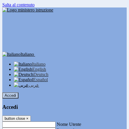
Salta al contenuto
Italiano
Italiano
English
Deutsch
Español
عربى
Accedi
Accedi
button close
×
Nome Utente