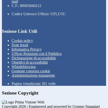
mail
C.F.: 80005840212
Codice Univoco Ufficio: UFLU5U
Sezione Link Utili
Cookie policy
Note legali
Informativa Privacy
Ufficio Relazioni con il Pubblico
Dichiarazione di accessibilità
Obiettivi di accessibilità
Whistleblowing
Gestione consensi cookie
Amministrazione trasparente
Pagina visualizzata
361
volte
Sezione Copyright
Copyright 2026 | Engineered and powered by Gruppo Spaggiari