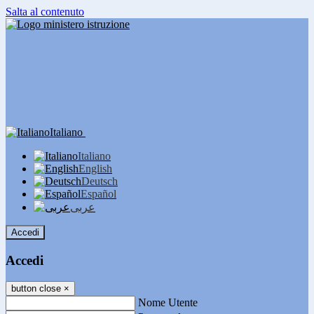
Salta al contenuto
Italiano
Italiano
English
Deutsch
Español
عربى
Accedi
Accedi
button close
×
Nome Utente