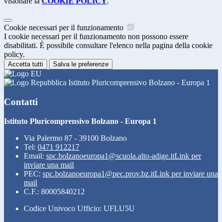
visionare la
COOKIE POLICY
.
Cookie necessari per il funzionamento
I cookie necessari per il funzionamento non possono essere
disabilitati. È possibile consultare l'elenco nella pagina della cookie
policy.
Accetta tutti
Salva le preferenze
Istituto Pluricomprensivo Bolzano - Europa 1
Contatti
Istituto Pluricomprensivo Bolzano - Europa 1
Via Palermo 87 - 39100 Bolzano
Tel:
0471 912217
Email:
spc.bolzanoeuropa1@scuola.alto-adige.it
Link per
inviare una mail
PEC:
spc.bolzanoeuropa1@pec.prov.bz.it
Link per inviare una
mail
C.F.: 80005840212
Codice Univoco Ufficio: UFLU5U