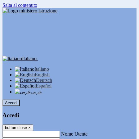
Salta al contenuto
Italiano
Italiano
English
Deutsch
Español
عربى
Accedi
Accedi
button close
×
Nome Utente