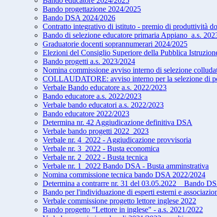
Bando educatore 2024/2025
Bando progettazione 2024/2025
Bando DSA 2024/2026
Contratto integrativo di istituto - premio di produttività d
Bando di selezione educatore primaria Appiano_a.s. 202
Graduatorie docenti soprannumerari 2024/2025
Elezioni del Consiglio Superiore della Pubblica Istruzion
Bando progetti a.s. 2023/2024
Nomina commissione avviso interno di selezione collud
COLLAUDATORE: avviso interno per la selezione di pers
Verbale Bando educatore a.s. 2022/2023
Bando educatore a.s. 2022/2023
Verbale bando educatori a.s. 2022/2023
Bando educatore 2022/2023
Determina nr. 42 Aggiudicazione definitiva DSA
Verbale bando progetti 2022_2023
Verbale nr. 4_2022 - Aggiudicazione provvisoria
Verbale nr. 3_2022 - Busta economica
Verbale nr. 2_2022 - Busta tecnica
Verbale nr. 1_2022 Bando DSA - Busta amminstrativa
Nomina commissione tecnica bando DSA 2022/2024
Determina a contrarre nr. 31 del 03.05.2022 _ Bando 
Bando per l'individuazione di esperti esterni e associazi
Verbale commissione progetto lettore inglese 2022
Bando progetto "Lettore in inglese" - a.s. 2021/2022