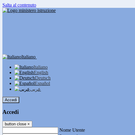
Salta al contenuto
Italiano
Italiano
English
Deutsch
Español
عربى
Accedi
Accedi
button close
×
Nome Utente