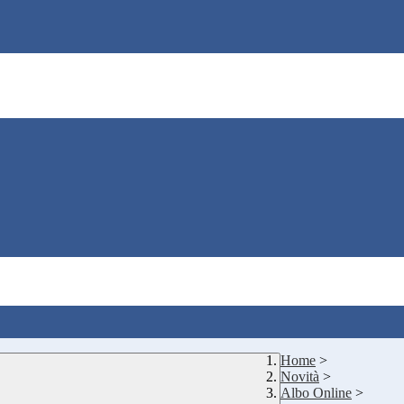
Home
>
Novità
>
Albo Online
>