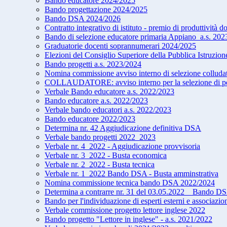
Bando educatore 2024/2025
Bando progettazione 2024/2025
Bando DSA 2024/2026
Contratto integrativo di istituto - premio di produttività d
Bando di selezione educatore primaria Appiano_a.s. 202
Graduatorie docenti soprannumerari 2024/2025
Elezioni del Consiglio Superiore della Pubblica Istruzion
Bando progetti a.s. 2023/2024
Nomina commissione avviso interno di selezione collud
COLLAUDATORE: avviso interno per la selezione di pers
Verbale Bando educatore a.s. 2022/2023
Bando educatore a.s. 2022/2023
Verbale bando educatori a.s. 2022/2023
Bando educatore 2022/2023
Determina nr. 42 Aggiudicazione definitiva DSA
Verbale bando progetti 2022_2023
Verbale nr. 4_2022 - Aggiudicazione provvisoria
Verbale nr. 3_2022 - Busta economica
Verbale nr. 2_2022 - Busta tecnica
Verbale nr. 1_2022 Bando DSA - Busta amminstrativa
Nomina commissione tecnica bando DSA 2022/2024
Determina a contrarre nr. 31 del 03.05.2022 _ Bando 
Bando per l'individuazione di esperti esterni e associazi
Verbale commissione progetto lettore inglese 2022
Bando progetto "Lettore in inglese" - a.s. 2021/2022