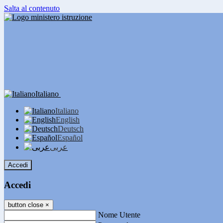
Salta al contenuto
Italiano
Italiano
English
Deutsch
Español
عربى
Accedi
Accedi
button close
×
Nome Utente