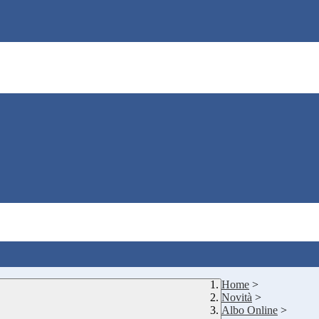
Home
>
Novità
>
Albo Online
>