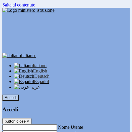
Salta al contenuto
Italiano
Italiano
English
Deutsch
Español
عربى
Accedi
Accedi
button close
×
Nome Utente