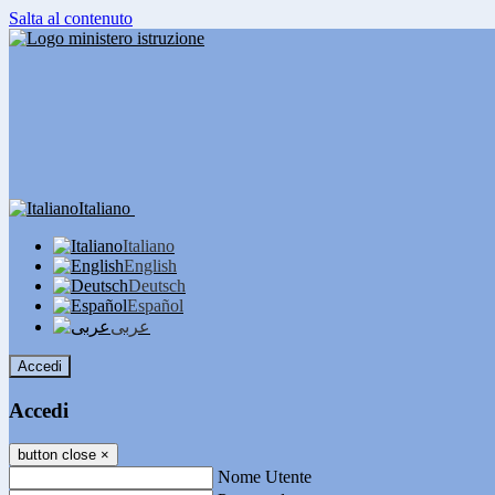
Salta al contenuto
Italiano
Italiano
English
Deutsch
Español
عربى
Accedi
Accedi
button close
×
Nome Utente