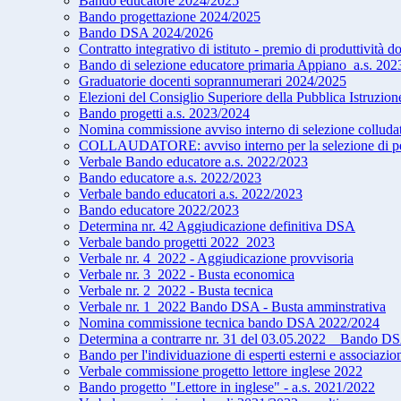
Bando educatore 2024/2025
Bando progettazione 2024/2025
Bando DSA 2024/2026
Contratto integrativo di istituto - premio di produttività d
Bando di selezione educatore primaria Appiano_a.s. 202
Graduatorie docenti soprannumerari 2024/2025
Elezioni del Consiglio Superiore della Pubblica Istruzion
Bando progetti a.s. 2023/2024
Nomina commissione avviso interno di selezione collud
COLLAUDATORE: avviso interno per la selezione di pers
Verbale Bando educatore a.s. 2022/2023
Bando educatore a.s. 2022/2023
Verbale bando educatori a.s. 2022/2023
Bando educatore 2022/2023
Determina nr. 42 Aggiudicazione definitiva DSA
Verbale bando progetti 2022_2023
Verbale nr. 4_2022 - Aggiudicazione provvisoria
Verbale nr. 3_2022 - Busta economica
Verbale nr. 2_2022 - Busta tecnica
Verbale nr. 1_2022 Bando DSA - Busta amminstrativa
Nomina commissione tecnica bando DSA 2022/2024
Determina a contrarre nr. 31 del 03.05.2022 _ Bando 
Bando per l'individuazione di esperti esterni e associazi
Verbale commissione progetto lettore inglese 2022
Bando progetto "Lettore in inglese" - a.s. 2021/2022