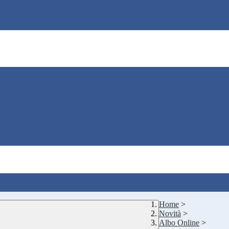
Home
>
Novità
>
Albo Online
>