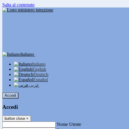
Salta al contenuto
Italiano
Italiano
English
Deutsch
Español
عربى
Accedi
Accedi
button close
×
Nome Utente