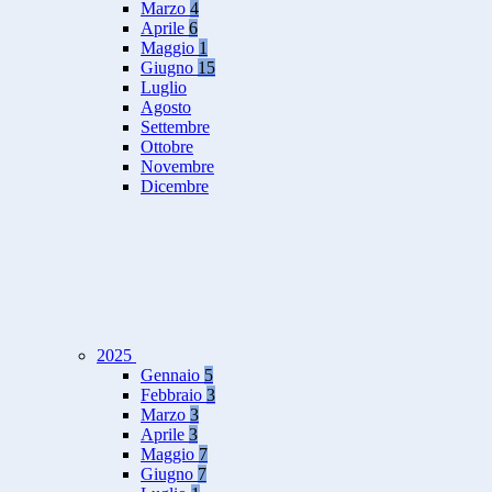
Marzo
4
Aprile
6
Maggio
1
Giugno
15
Luglio
Agosto
Settembre
Ottobre
Novembre
Dicembre
2025
Gennaio
5
Febbraio
3
Marzo
3
Aprile
3
Maggio
7
Giugno
7