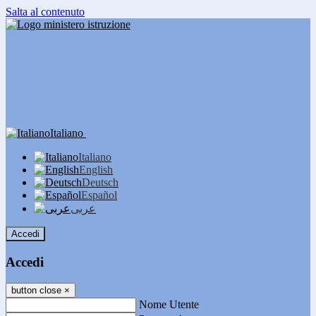
Salta al contenuto
Italiano
Italiano
English
Deutsch
Español
عربى
Accedi
Accedi
button close
×
Nome Utente