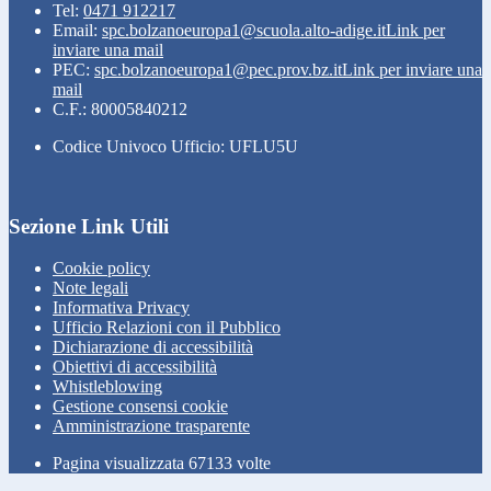
Tel:
0471 912217
Email:
spc.bolzanoeuropa1@scuola.alto-adige.it
Link per
inviare una mail
PEC:
spc.bolzanoeuropa1@pec.prov.bz.it
Link per inviare una
mail
C.F.: 80005840212
Codice Univoco Ufficio: UFLU5U
Sezione Link Utili
Cookie policy
Note legali
Informativa Privacy
Ufficio Relazioni con il Pubblico
Dichiarazione di accessibilità
Obiettivi di accessibilità
Whistleblowing
Gestione consensi cookie
Amministrazione trasparente
Pagina visualizzata
67133
volte