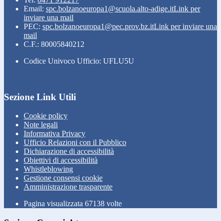
Email:
spc.bolzanoeuropa1@scuola.alto-adige.it
Link per
inviare una mail
PEC:
spc.bolzanoeuropa1@pec.prov.bz.it
Link per inviare una
mail
C.F.: 80005840212
Codice Univoco Ufficio: UFLU5U
Sezione Link Utili
Cookie policy
Note legali
Informativa Privacy
Ufficio Relazioni con il Pubblico
Dichiarazione di accessibilità
Obiettivi di accessibilità
Whistleblowing
Gestione consensi cookie
Amministrazione trasparente
Pagina visualizzata
67138
volte