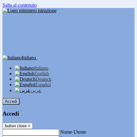
Salta al contenuto
Italiano
Italiano
English
Deutsch
Español
عربى
Accedi
Accedi
button close
×
Nome Utente