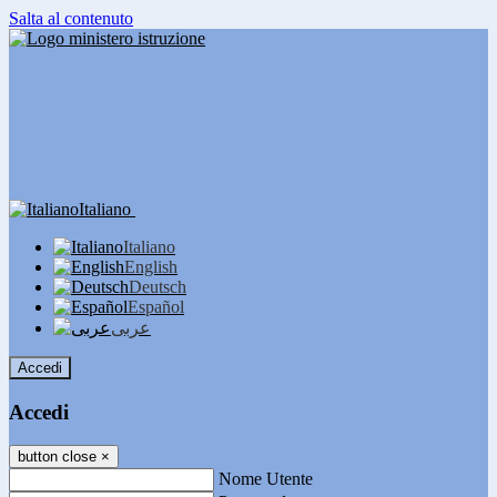
Salta al contenuto
Italiano
Italiano
English
Deutsch
Español
عربى
Accedi
Accedi
button close
×
Nome Utente