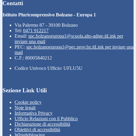
Contatti
Istituto Pluricomprensivo Bolzano - Europa 1
Via Palermo 87 - 39100 Bolzano
Tel:
0471 912217
Email:
spc.bolzanoeuropa1@scuola.alto-adige.it
Link per
inviare una mail
PEC:
spc.bolzanoeuropa1@pec.prov.bz.it
Link per inviare una
mail
C.F.: 80005840212
Codice Univoco Ufficio: UFLU5U
Sezione Link Utili
Cookie policy
Note legali
Informativa Privacy
Ufficio Relazioni con il Pubblico
Dichiarazione di accessibilità
Obiettivi di accessibilità
Whistleblowing