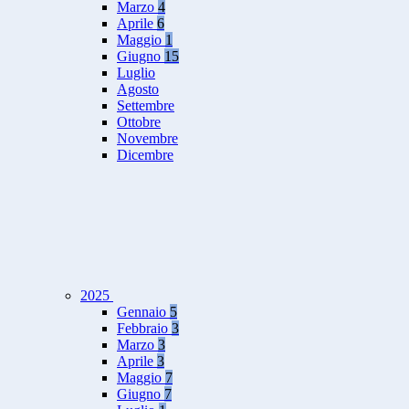
Marzo
4
Aprile
6
Maggio
1
Giugno
15
Luglio
Agosto
Settembre
Ottobre
Novembre
Dicembre
2025
Gennaio
5
Febbraio
3
Marzo
3
Aprile
3
Maggio
7
Giugno
7