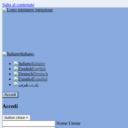
Salta al contenuto
Italiano
Italiano
English
Deutsch
Español
عربى
Accedi
Accedi
button close
×
Nome Utente