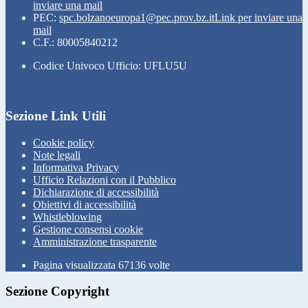
inviare una mail
PEC:
spc.bolzanoeuropa1@pec.prov.bz.it
Link per inviare una
mail
C.F.: 80005840212
Codice Univoco Ufficio: UFLU5U
Sezione Link Utili
Cookie policy
Note legali
Informativa Privacy
Ufficio Relazioni con il Pubblico
Dichiarazione di accessibilità
Obiettivi di accessibilità
Whistleblowing
Gestione consensi cookie
Amministrazione trasparente
Pagina visualizzata
67136
volte
Sezione Copyright