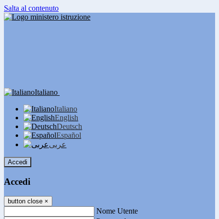
Salta al contenuto
Italiano
Italiano
English
Deutsch
Español
عربى
Accedi
Accedi
button close
×
Nome Utente